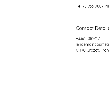
+41 78 933 0887 Mi
Contact Detail
+33612082417
lendemaincosmet
01170 Crozet, Fra
Shop