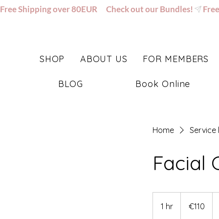
Free Shipping over 80EUR      Check out our Bundles!
SHOP
ABOUT US
FOR MEMBERS
BLOG
Book Online
Home
Service l
Facial 
110
euros
1 hr
1
€110
h