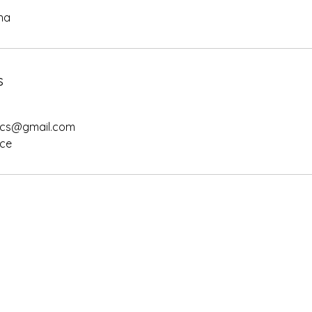
na
s
ics@gmail.com
nce
Conta