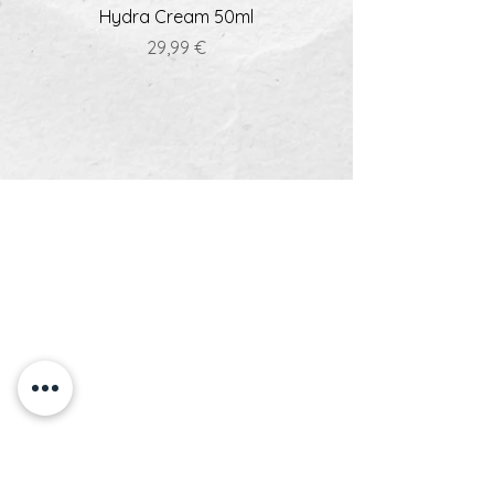
Hydra Cream 50ml
Prix
29,99 €