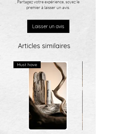
Partagez votre expérience, soyez le
premier à laisser un avis.
Laisser un avis
Articles similaires
Must have
Best Seller!