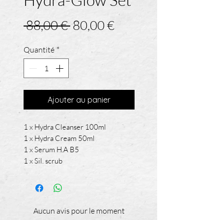
Prix
Prix
 88,00 € 
80,00 €
original
promotionnel
Quantité
*
Ajouter au panier
1 x Hydra Cleanser 100ml
1 x Hydra Cream 50ml
1 x Serum H.A B5
1 x Sil. scrub
Aucun avis pour le moment