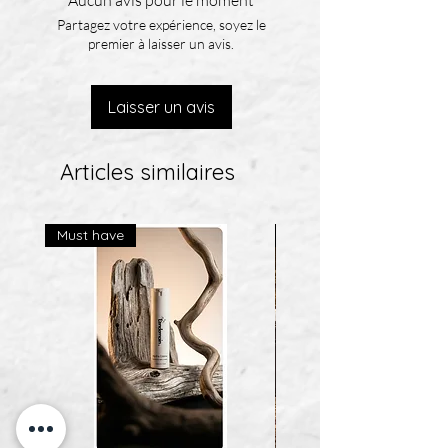
Partagez votre expérience, soyez le
premier à laisser un avis.
Laisser un avis
Articles similaires
Must have
Best Seller!