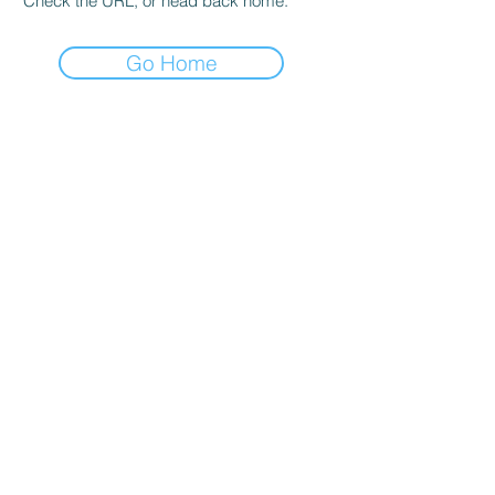
Check the URL, or head back home.
Go Home
© 2024 par Lendemain.